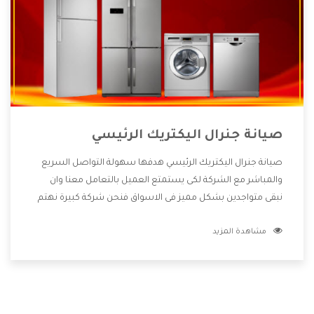
صيانة جنرال اليكتريك الرئيسي
صيانة جنرال اليكتريك الرئيسي هدفها سهولة التواصل السريع
والمباشر مع الشركة لكى يستمتع العميل بالتعامل معنا وان
نبقى متواجدين بشكل مميز فى الاسواق فنحن شركة كبيرة نهتم
بكل التفاصيل المهمة للعميل وان يستمتع بالخدمات التى تنفرد
مشاهدة المزيد
الشركة بها والتى تكون منها خدمة الصيانة التى تكون من أهم
الخدمات التى يرغب بها العميل لأنها تحافظ على كفاءة المنتج
كما أن شركة جنرال اليكتريك تقدم لنا جميع الأجهزة التى نبحث
عنها وأقوى الأسعار التى تكون مناسبة لكثير من العملاء