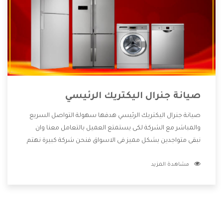
صيانة جنرال اليكتريك الرئيسي
صيانة جنرال اليكتريك الرئيسي هدفها سهولة التواصل السريع
والمباشر مع الشركة لكى يستمتع العميل بالتعامل معنا وان
نبقى متواجدين بشكل مميز فى الاسواق فنحن شركة كبيرة نهتم
بكل التفاصيل المهمة للعميل وان يستمتع بالخدمات التى تنفرد
مشاهدة المزيد
الشركة بها والتى تكون منها خدمة الصيانة التى تكون من أهم
الخدمات التى يرغب بها العميل لأنها تحافظ على كفاءة المنتج
كما أن شركة جنرال اليكتريك تقدم لنا جميع الأجهزة التى نبحث
عنها وأقوى الأسعار التى تكون مناسبة لكثير من العملاء