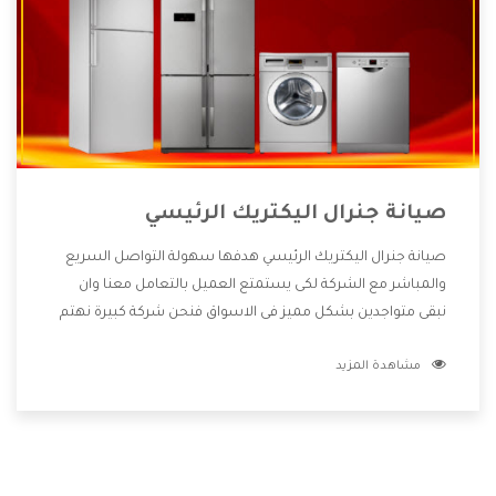
صيانة جنرال اليكتريك الرئيسي
صيانة جنرال اليكتريك الرئيسي هدفها سهولة التواصل السريع
والمباشر مع الشركة لكى يستمتع العميل بالتعامل معنا وان
نبقى متواجدين بشكل مميز فى الاسواق فنحن شركة كبيرة نهتم
بكل التفاصيل المهمة للعميل وان يستمتع بالخدمات التى تنفرد
مشاهدة المزيد
الشركة بها والتى تكون منها خدمة الصيانة التى تكون من أهم
الخدمات التى يرغب بها العميل لأنها تحافظ على كفاءة المنتج
كما أن شركة جنرال اليكتريك تقدم لنا جميع الأجهزة التى نبحث
عنها وأقوى الأسعار التى تكون مناسبة لكثير من العملاء