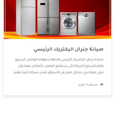
صيانة جنرال اليكتريك الرئيسي
صيانة جنرال اليكتريك الرئيسي هدفها سهولة التواصل السريع
والمباشر مع الشركة لكى يستمتع العميل بالتعامل معنا وان
نبقى متواجدين بشكل مميز فى الاسواق فنحن شركة كبيرة نهتم
بكل التفاصيل المهمة للعميل وان يستمتع بالخدمات التى تنفرد
مشاهدة المزيد
الشركة بها والتى تكون منها خدمة الصيانة التى تكون من أهم
الخدمات التى يرغب بها العميل لأنها تحافظ على كفاءة المنتج
كما أن شركة جنرال اليكتريك تقدم لنا جميع الأجهزة التى نبحث
عنها وأقوى الأسعار التى تكون مناسبة لكثير من العملاء