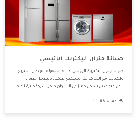
صيانة جنرال اليكتريك الرئيسي
صيانة جنرال اليكتريك الرئيسي هدفها سهولة التواصل السريع
والمباشر مع الشركة لكى يستمتع العميل بالتعامل معنا وان
نبقى متواجدين بشكل مميز فى الاسواق فنحن شركة كبيرة نهتم
بكل التفاصيل المهمة للعميل وان يستمتع بالخدمات التى تنفرد
مشاهدة المزيد
الشركة بها والتى تكون منها خدمة الصيانة التى تكون من أهم
الخدمات التى يرغب بها العميل لأنها تحافظ على كفاءة المنتج
كما أن شركة جنرال اليكتريك تقدم لنا جميع الأجهزة التى نبحث
عنها وأقوى الأسعار التى تكون مناسبة لكثير من العملاء