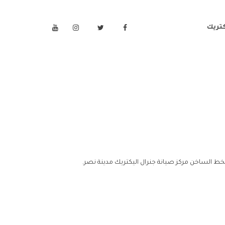
كتريك
لخط الساخن مركز صيانة جنرال اليكتريك مدينة نصر.