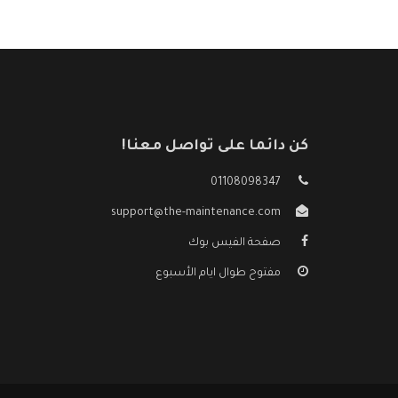
كن دائما على تواصل معنا!
01108098347
support@the-maintenance.com
صفحة الفيس بوك
مفتوح طوال ايام الأسبوع