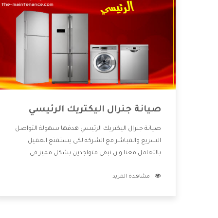
صيانة جنرال اليكتريك الرئيسي
صيانة جنرال اليكتريك الرئيسي هدفها سهولة التواصل
السريع والمباشر مع الشركة لكى يستمتع العميل
بالتعامل معنا وان نبقى متواجدين بشكل مميز فى
الاسواق فنحن شركة كبيرة نهتم بكل التفاصيل المهمة
مشاهدة المزيد
للعميل وان يستمتع بالخدمات التى تنفرد الشركة بها
والتى تكون منها خدمة الصيانة التى تكون من أهم
الخدمات التى يرغب بها العميل لأنها تحافظ على كفاءة
المنتج كما أن شركة جنرال اليكتريك تقدم لنا جميع