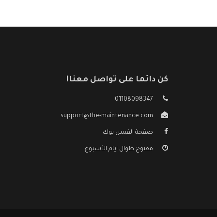
كن دائما على تواصل معنا!
01108098347
support@the-maintenance.com
صفحة الفيس بوك
مفتوح طوال ايام الأسبوع