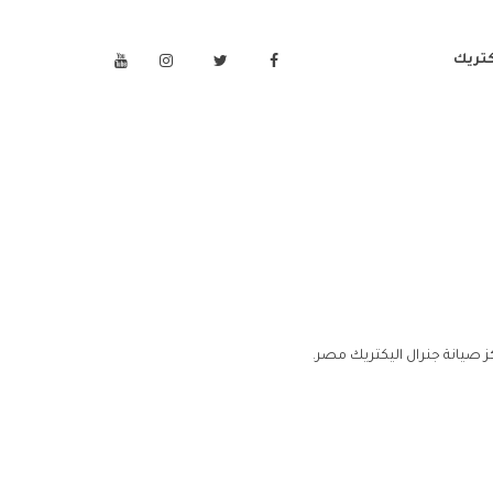
كتريك
 صيانة جنرال اليكتريك مصر.