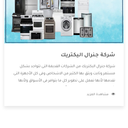
شركة جنرال اليكتريك
شركة جنرال اليكتريك من الشركات القديمة التى تتواجد بشكل
مستمر وثابت ويثق بها الكثير من الاشخاص وفى كل الأجهزة التى
تقدمها لأنها تعمل على تطوير كل ما يتوافر فى الأسواق ولأنها
شركة معروفة تهتم جدا بتوفير أفضل خدمات ما بعد البيع مع
مشاهدة المزيد
المنتجات وتقدم للعملاء أقوى العروض والخصومات التى تسهل
على المستهلك الاستمتاع بشراء جميع ما نقدمه لكم معنا هتجد
كل ما هو جديد وأفضل