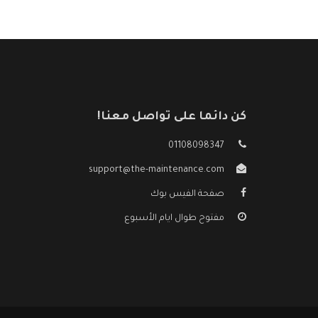
كن دائما على تواصل معنا!
01108098347
support@the-maintenance.com
صفحة الفيس بوك
مفتوح طوال ايام الأسبوع