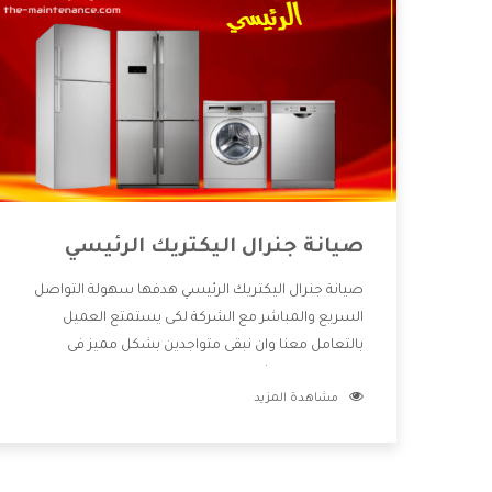
صيانة جنرال اليكتريك الرئيسي
صيانة جنرال اليكتريك الرئيسي هدفها سهولة التواصل
السريع والمباشر مع الشركة لكى يستمتع العميل
بالتعامل معنا وان نبقى متواجدين بشكل مميز فى
الاسواق فنحن شركة كبيرة نهتم بكل التفاصيل المهمة
مشاهدة المزيد
للعميل وان يستمتع بالخدمات التى تنفرد الشركة بها
والتى تكون منها خدمة الصيانة التى تكون من أهم
الخدمات التى يرغب بها العميل لأنها تحافظ على كفاءة
المنتج كما أن شركة جنرال اليكتريك تقدم لنا جميع