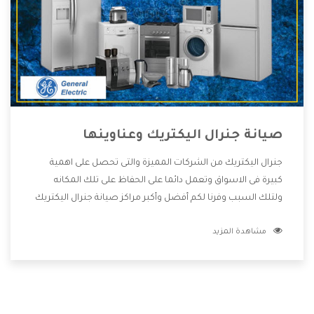
صيانة جنرال اليكتريك وعناوينها
جنرال اليكتريك من الشركات المميزة والتى تحصل على اهمية
كبيرة فى الاسواق وتعمل دائما على الحفاظ على تلك المكانه
ولتلك السبب وفرنا لكم أفضل وأكبر مراكز صيانة جنرال اليكتريك
وعناوينها حتى يكون قريب من كل العملاء ويستطيع القيام
مشاهدة المزيد
بتصليح جميع المنتجات دون اى ازعاج كما أننا نهتم بكل ما يحتاجه
المستهلك لكى نحافظ على ثقتهم بنا ،وهتستمتع بأقوى
العروض والخدمات ما بعد البيع التى ترضى العميل