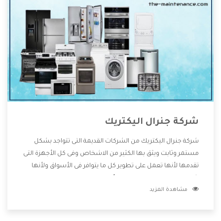
شركة جنرال اليكتريك
شركة جنرال اليكتريك من الشركات القديمة التى تتواجد بشكل
مستمر وثابت ويثق بها الكثير من الاشخاص وفى كل الأجهزة التى
تقدمها لأنها تعمل على تطوير كل ما يتوافر فى الأسواق ولأنها
شركة معروفة تهتم جدا بتوفير أفضل خدمات ما بعد البيع مع
مشاهدة المزيد
المنتجات وتقدم للعملاء أقوى العروض والخصومات التى تسهل
على المستهلك الاستمتاع بشراء جميع ما نقدمه لكم معنا هتجد
كل ما هو جديد وأفضل