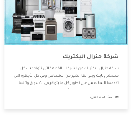
شركة جنرال اليكتريك
شركة جنرال اليكتريك من الشركات القديمة التى تتواجد بشكل
مستمر وثابت ويثق بها الكثير من الاشخاص وفى كل الأجهزة التى
تقدمها لأنها تعمل على تطوير كل ما يتوافر فى الأسواق ولأنها
شركة معروفة تهتم جدا بتوفير أفضل خدمات ما بعد البيع مع
مشاهدة المزيد
المنتجات وتقدم للعملاء أقوى العروض والخصومات التى تسهل
على المستهلك الاستمتاع بشراء جميع ما نقدمه لكم معنا هتجد
كل ما هو جديد وأفضل