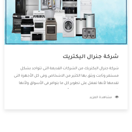
شركة جنرال اليكتريك
شركة جنرال اليكتريك من الشركات القديمة التى تتواجد بشكل
مستمر وثابت ويثق بها الكثير من الاشخاص وفى كل الأجهزة التى
تقدمها لأنها تعمل على تطوير كل ما يتوافر فى الأسواق ولأنها
شركة معروفة تهتم جدا بتوفير أفضل خدمات ما بعد البيع مع
مشاهدة المزيد
المنتجات وتقدم للعملاء أقوى العروض والخصومات التى تسهل
على المستهلك الاستمتاع بشراء جميع ما نقدمه لكم معنا هتجد
كل ما هو جديد وأفضل