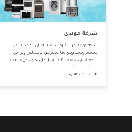
شركة جولدي
شركة جولدي من الشركات القديمة التى تتواجد بشكل
مستمر وثابت ويثق بها الكثير من الاشخاص وفى كل
الأجهزة التى تقدمها لأنها تعمل على تطوير كل ما يتوافر
فى الأسواق ولأنها شركة معروفة تهتم جدا بتوفير أفضل
مشاهدة المزيد
خدمات ما بعد البيع مع المنتجات وتقدم للعملاء أقوى
العروض والخصومات التى تسهل على المستهلك
الاستمتاع بشراء جميع ما نقدمه لكم معنا هتجد كل ما
هو جديد وأفضل