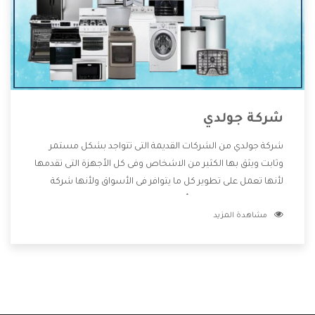
شركة جولدي
شركة جولدي من الشركات القديمة التى تتواجد بشكل مستمر
وثابت ويثق بها الكثير من الاشخاص وفى كل الأجهزة التى تقدمها
لأنها تعمل على تطوير كل ما يتوافر فى الأسواق ولأنها شركة
معروفة تهتم جدا بتوفير أفضل خدمات ما بعد البيع مع المنتجات
مشاهدة المزيد
وتقدم للعملاء أقوى العروض والخصومات التى تسهل على
المستهلك الاستمتاع بشراء جميع ما نقدمه لكم معنا هتجد كل
ما هو جديد وأفضل