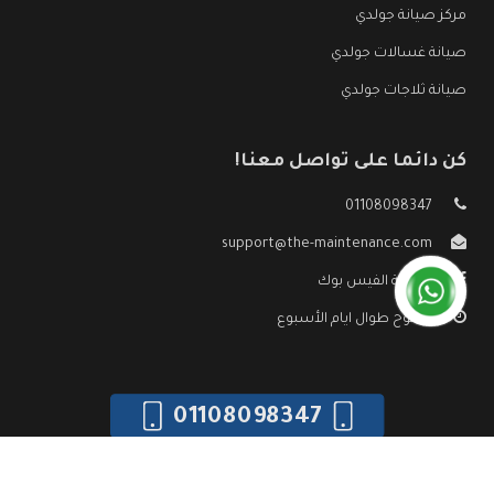
مركز صيانة جولدي
صيانة غسالات جولدي
صيانة ثلاجات جولدي
كن دائما على تواصل معنا!
01108098347
support@the-maintenance.com
صفحة الفيس بوك
مفتوح طوال ايام الأسبوع
01108098347
جميع الحقوق محفوظه ©
صيانة جولدي