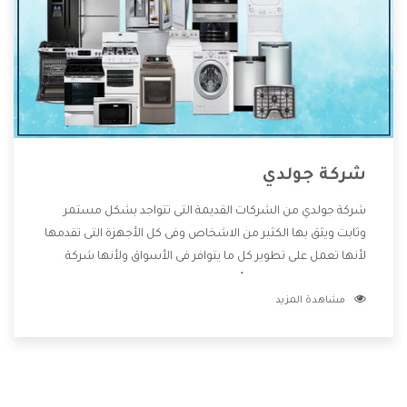
شركة جولدي
شركة جولدي من الشركات القديمة التى تتواجد بشكل مستمر
وثابت ويثق بها الكثير من الاشخاص وفى كل الأجهزة التى تقدمها
لأنها تعمل على تطوير كل ما يتوافر فى الأسواق ولأنها شركة
معروفة تهتم جدا بتوفير أفضل خدمات ما بعد البيع مع المنتجات
مشاهدة المزيد
وتقدم للعملاء أقوى العروض والخصومات التى تسهل على
المستهلك الاستمتاع بشراء جميع ما نقدمه لكم معنا هتجد كل
ما هو جديد وأفضل