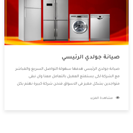
صيانة جولدي الرئيسي
صيانة جولدي الرئيسي هدفها سهولة التواصل السريع والمباشر
مع الشركة لكى يستمتع العميل بالتعامل معنا وان نبقى
متواجدين بشكل مميز فى الاسواق فنحن شركة كبيرة نهتم بكل
التفاصيل المهمة للعميل وان يستمتع بالخدمات التى تنفرد
مشاهدة المزيد
الشركة بها والتى تكون منها خدمة الصيانة التى تكون من أهم
الخدمات التى يرغب بها العميل لأنها تحافظ على كفاءة المنتج
كما أن شركة جولدي تقدم لنا جميع الأجهزة التى نبحث عنها وأقوى
الأسعار التى تكون مناسبة لكثير من العملاء