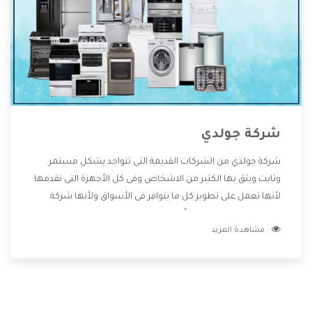
شركة جولدي
شركة جولدي من الشركات القديمة التى تتواجد بشكل مستمر
وثابت ويثق بها الكثير من الاشخاص وفى كل الأجهزة التى تقدمها
لأنها تعمل على تطوير كل ما يتوافر فى الأسواق ولأنها شركة
معروفة تهتم جدا بتوفير أفضل خدمات ما بعد البيع مع المنتجات
مشاهدة المزيد
وتقدم للعملاء أقوى العروض والخصومات التى تسهل على
المستهلك الاستمتاع بشراء جميع ما نقدمه لكم معنا هتجد كل
ما هو جديد وأفضل