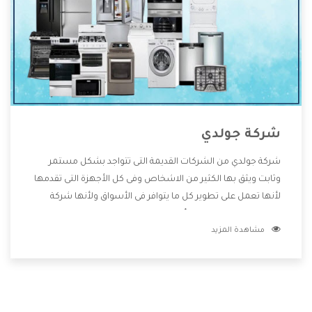
شركة جولدي
شركة جولدي من الشركات القديمة التى تتواجد بشكل مستمر
وثابت ويثق بها الكثير من الاشخاص وفى كل الأجهزة التى تقدمها
لأنها تعمل على تطوير كل ما يتوافر فى الأسواق ولأنها شركة
معروفة تهتم جدا بتوفير أفضل خدمات ما بعد البيع مع المنتجات
مشاهدة المزيد
وتقدم للعملاء أقوى العروض والخصومات التى تسهل على
المستهلك الاستمتاع بشراء جميع ما نقدمه لكم معنا هتجد كل
ما هو جديد وأفضل