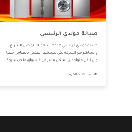
صيانة جولدي الرئيسي
صيانة جولدي الرئيسي هدفها سهولة التواصل السريع
والمباشر مع الشركة لكى يستمتع العميل بالتعامل معنا
وان نبقى متواجدين بشكل مميز فى الاسواق فنحن شركة
كبيرة نهتم بكل التفاصيل المهمة للعميل وان يستمتع
مشاهدة المزيد
بالخدمات التى تنفرد الشركة بها والتى تكون منها خدمة
الصيانة التى تكون من أهم الخدمات التى يرغب بها
العميل لأنها تحافظ على كفاءة المنتج كما أن شركة
جولدي تقدم لنا جميع الأجهزة التى نبحث عنها وأقوى
الأسعار التى تكون مناسبة لكثير من العملاء