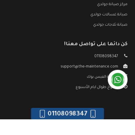
مركز صيانة جولدي
صيانة غسالات جولدي
صيانة ثلاجات جولدي
كن دائما على تواصل معنا!
01108098347
support@the-maintenance.com
صفحة الفيس بوك
مفتوح طوال ايام الأسبوع
01108098347
جميع الحقوق محفوظه ©
صيانة جولدي