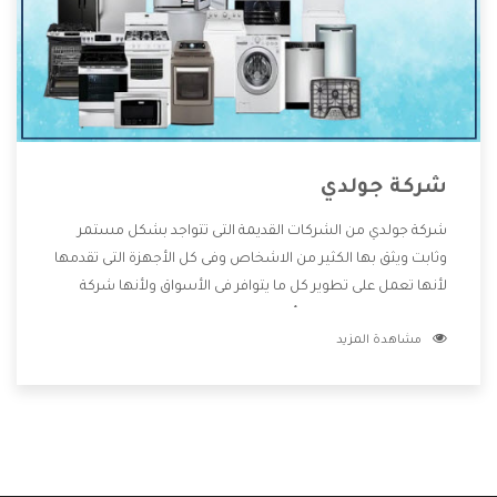
شركة جولدي
شركة جولدي من الشركات القديمة التى تتواجد بشكل مستمر
وثابت ويثق بها الكثير من الاشخاص وفى كل الأجهزة التى تقدمها
لأنها تعمل على تطوير كل ما يتوافر فى الأسواق ولأنها شركة
معروفة تهتم جدا بتوفير أفضل خدمات ما بعد البيع مع المنتجات
مشاهدة المزيد
وتقدم للعملاء أقوى العروض والخصومات التى تسهل على
المستهلك الاستمتاع بشراء جميع ما نقدمه لكم معنا هتجد كل
ما هو جديد وأفضل