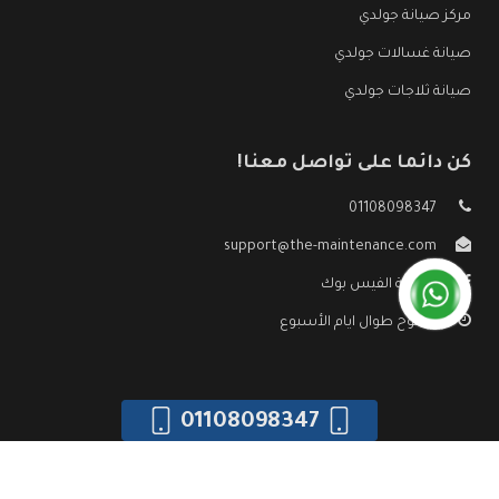
مركز صيانة جولدي
صيانة غسالات جولدي
صيانة ثلاجات جولدي
كن دائما على تواصل معنا!
01108098347
support@the-maintenance.com
صفحة الفيس بوك
مفتوح طوال ايام الأسبوع
01108098347
جميع الحقوق محفوظه ©
صيانة جولدي