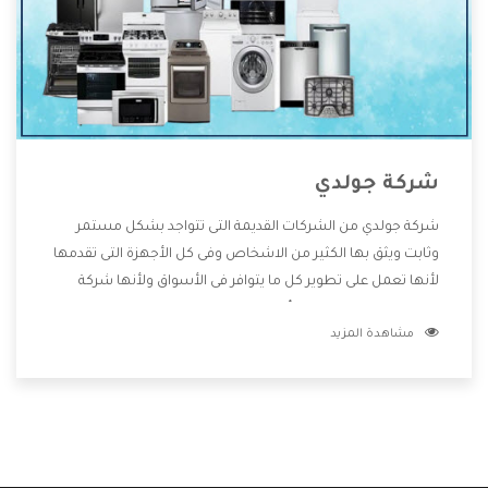
شركة جولدي
شركة جولدي من الشركات القديمة التى تتواجد بشكل مستمر
وثابت ويثق بها الكثير من الاشخاص وفى كل الأجهزة التى تقدمها
لأنها تعمل على تطوير كل ما يتوافر فى الأسواق ولأنها شركة
معروفة تهتم جدا بتوفير أفضل خدمات ما بعد البيع مع المنتجات
مشاهدة المزيد
وتقدم للعملاء أقوى العروض والخصومات التى تسهل على
المستهلك الاستمتاع بشراء جميع ما نقدمه لكم معنا هتجد كل
ما هو جديد وأفضل