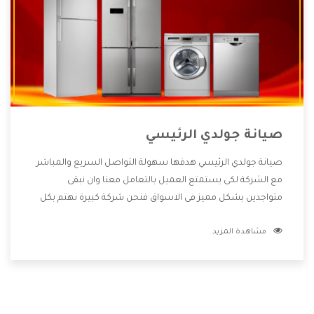
صيانة جولدي الرئيسي
صيانة جولدي الرئيسي هدفها سهولة التواصل السريع والمباشر
مع الشركة لكى يستمتع العميل بالتعامل معنا وان نبقى
متواجدين بشكل مميز فى الاسواق فنحن شركة كبيرة نهتم بكل
التفاصيل المهمة للعميل وان يستمتع بالخدمات التى تنفرد
مشاهدة المزيد
الشركة بها والتى تكون منها خدمة الصيانة التى تكون من أهم
الخدمات التى يرغب بها العميل لأنها تحافظ على كفاءة المنتج
كما أن شركة جولدي تقدم لنا جميع الأجهزة التى نبحث عنها وأقوى
الأسعار التى تكون مناسبة لكثير من العملاء