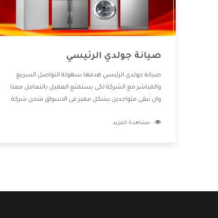
صيانة جولدي الرئيسي
صيانة جولدي الرئيسي هدفها سهولة التواصل السريع
والمباشر مع الشركة لكى يستمتع العميل بالتعامل معنا
وان نبقى متواجدين بشكل مميز فى الاسواق فنحن شركة
كبيرة نهتم بكل التفاصيل المهمة للعميل وان يستمتع
مشاهدة المزيد
بالخدمات التى تنفرد الشركة بها والتى تكون منها خدمة
الصيانة التى تكون من أهم الخدمات التى يرغب بها
العميل لأنها تحافظ على كفاءة المنتج كما أن شركة
جولدي تقدم لنا جميع الأجهزة التى نبحث عنها وأقوى
الأسعار التى تكون مناسبة لكثير من العملاء