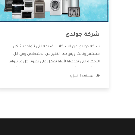
شركة جولدي
شركة جولدي من الشركات القديمة التى تتواجد بشكل
مستمر وثابت ويثق بها الكثير من الاشخاص وفى كل
الأجهزة التى تقدمها لأنها تعمل على تطوير كل ما يتوافر
فى الأسواق ولأنها شركة معروفة تهتم جدا بتوفير أفضل
مشاهدة المزيد
خدمات ما بعد البيع مع المنتجات وتقدم للعملاء أقوى
العروض والخصومات التى تسهل على المستهلك
الاستمتاع بشراء جميع ما نقدمه لكم معنا هتجد كل ما
هو جديد وأفضل