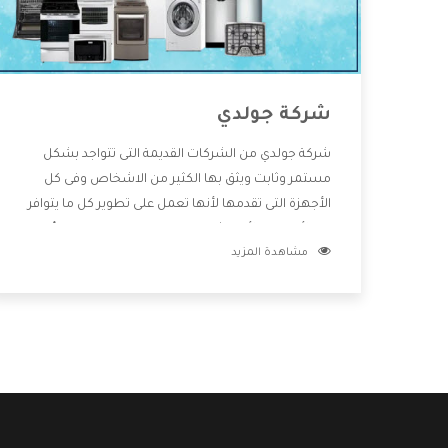
شركة جولدي
شركة جولدي من الشركات القديمة التى تتواجد بشكل
مستمر وثابت ويثق بها الكثير من الاشخاص وفى كل
الأجهزة التى تقدمها لأنها تعمل على تطوير كل ما يتوافر
فى الأسواق ولأنها شركة معروفة تهتم جدا بتوفير أفضل
مشاهدة المزيد
خدمات ما بعد البيع مع المنتجات وتقدم للعملاء أقوى
العروض والخصومات التى تسهل على المستهلك
الاستمتاع بشراء جميع ما نقدمه لكم معنا هتجد كل ما
هو جديد وأفضل