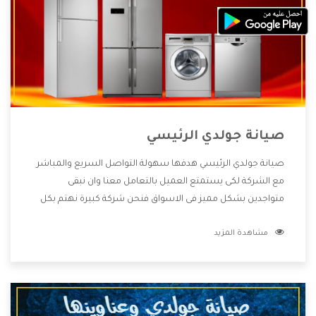
صيانة جولدي الرئيسي
صيانة جولدي الرئيسي هدفها سهولة التواصل السريع والمباشر
مع الشركة لكى يستمتع العميل بالتعامل معنا وان نبقى
متواجدين بشكل مميز فى الاسواق فنحن شركة كبيرة نهتم بكل
التفاصيل المهمة للعميل وان يستمتع بالخدمات التى تنفرد
مشاهدة المزيد
الشركة بها والتى تكون منها خدمة الصيانة التى تكون من أهم
الخدمات التى يرغب بها العميل لأنها تحافظ على كفاءة المنتج
كما أن شركة جولدي تقدم لنا جميع الأجهزة التى نبحث عنها وأقوى
الأسعار التى تكون مناسبة لكثير من العملاء