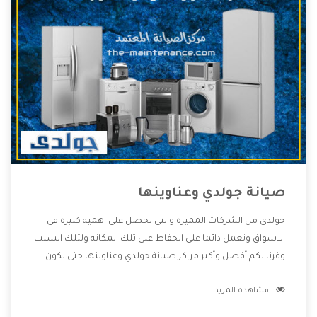
صيانة جولدي وعناوينها
جولدي من الشركات المميزة والتى تحصل على اهمية كبيرة فى
الاسواق وتعمل دائما على الحفاظ على تلك المكانه ولتلك السبب
وفرنا لكم أفضل وأكبر مراكز صيانة جولدي وعناوينها حتى يكون
قريب من كل العملاء ويستطيع القيام بتصليح جميع المنتجات
مشاهدة المزيد
دون اى ازعاج كما أننا نهتم بكل ما يحتاجه المستهلك لكى نحافظ
على ثقتهم بنا ،وهتستمتع بأقوى العروض والخدمات ما بعد البيع