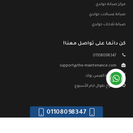
مركز صيانة جولدي
صيانة غسالات جولدي
صيانة ثلاجات جولدي
كن دائما على تواصل معنا!
01108098347
support@the-maintenance.com
صفحة الفيس بوك
مفتوح طوال ايام الأسبوع
01108098347
جميع الحقوق محفوظه ©
صيانة جولدي