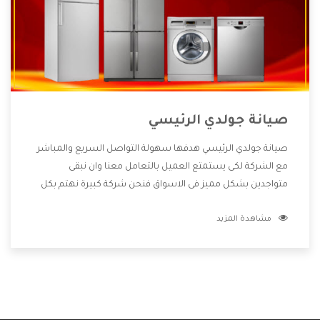
صيانة جولدي الرئيسي
صيانة جولدي الرئيسي هدفها سهولة التواصل السريع والمباشر
مع الشركة لكى يستمتع العميل بالتعامل معنا وان نبقى
متواجدين بشكل مميز فى الاسواق فنحن شركة كبيرة نهتم بكل
التفاصيل المهمة للعميل وان يستمتع بالخدمات التى تنفرد
مشاهدة المزيد
الشركة بها والتى تكون منها خدمة الصيانة التى تكون من أهم
الخدمات التى يرغب بها العميل لأنها تحافظ على كفاءة المنتج
كما أن شركة جولدي تقدم لنا جميع الأجهزة التى نبحث عنها وأقوى
الأسعار التى تكون مناسبة لكثير من العملاء