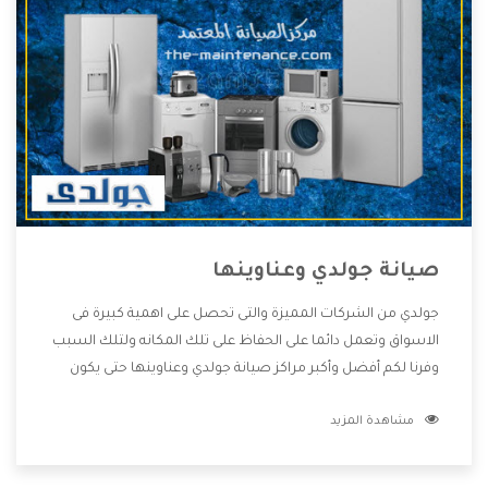
صيانة جولدي وعناوينها
جولدي من الشركات المميزة والتى تحصل على اهمية كبيرة فى
الاسواق وتعمل دائما على الحفاظ على تلك المكانه ولتلك السبب
وفرنا لكم أفضل وأكبر مراكز صيانة جولدي وعناوينها حتى يكون
قريب من كل العملاء ويستطيع القيام بتصليح جميع المنتجات
مشاهدة المزيد
دون اى ازعاج كما أننا نهتم بكل ما يحتاجه المستهلك لكى نحافظ
على ثقتهم بنا ،وهتستمتع بأقوى العروض والخدمات ما بعد البيع
التى ترضى العميل