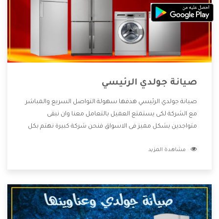
صيانة جولدي الرئيسي
صيانة جولدي الرئيسي هدفها سهولة التواصل السريع والمباشر
مع الشركة لكى يستمتع العميل بالتعامل معنا وان نبقى
متواجدين بشكل مميز فى الاسواق فنحن شركة كبيرة نهتم بكل
التفاصيل المهمة للعميل وان يستمتع بالخدمات التى تنفرد
مشاهدة المزيد
الشركة بها والتى تكون منها خدمة الصيانة التى تكون من أهم
الخدمات التى يرغب بها العميل لأنها تحافظ على كفاءة المنتج
كما أن شركة جولدي تقدم لنا جميع الأجهزة التى نبحث عنها وأقوى
الأسعار التى تكون مناسبة لكثير من العملاء