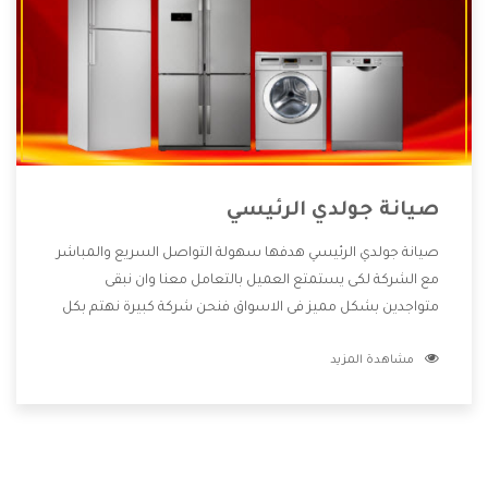
صيانة جولدي الرئيسي
صيانة جولدي الرئيسي هدفها سهولة التواصل السريع والمباشر
مع الشركة لكى يستمتع العميل بالتعامل معنا وان نبقى
متواجدين بشكل مميز فى الاسواق فنحن شركة كبيرة نهتم بكل
التفاصيل المهمة للعميل وان يستمتع بالخدمات التى تنفرد
مشاهدة المزيد
الشركة بها والتى تكون منها خدمة الصيانة التى تكون من أهم
الخدمات التى يرغب بها العميل لأنها تحافظ على كفاءة المنتج
كما أن شركة جولدي تقدم لنا جميع الأجهزة التى نبحث عنها وأقوى
الأسعار التى تكون مناسبة لكثير من العملاء