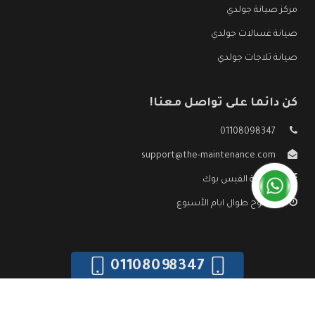
مركز صيانة جولدي
صيانة غسالات جولدي
صيانة ثلاجات جولدي
كن دائما على تواصل معنا!
01108098347
support@the-maintenance.com
صفحة الفيس بوك
مفتوح طوال ايام الأسبوع
01108098347
جميع الحقوق محفوظه ©
صيانة جولدي