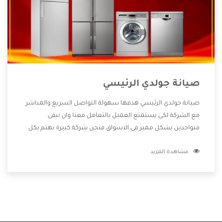
صيانة جولدي الرئيسي
صيانة جولدي الرئيسي هدفها سهولة التواصل السريع والمباشر
مع الشركة لكى يستمتع العميل بالتعامل معنا وان نبقى
متواجدين بشكل مميز فى الاسواق فنحن شركة كبيرة نهتم بكل
التفاصيل المهمة للعميل وان يستمتع بالخدمات التى تنفرد
مشاهدة المزيد
الشركة بها والتى تكون منها خدمة الصيانة التى تكون من أهم
الخدمات التى يرغب بها العميل لأنها تحافظ على كفاءة المنتج
كما أن شركة جولدي تقدم لنا جميع الأجهزة التى نبحث عنها وأقوى
الأسعار التى تكون مناسبة لكثير من العملاء