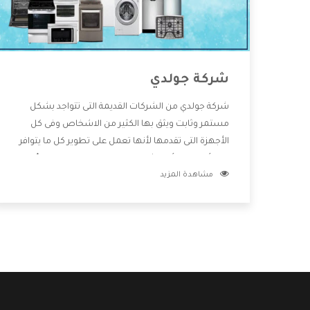
شركة جولدي
شركة جولدي من الشركات القديمة التى تتواجد بشكل
مستمر وثابت ويثق بها الكثير من الاشخاص وفى كل
الأجهزة التى تقدمها لأنها تعمل على تطوير كل ما يتوافر
فى الأسواق ولأنها شركة معروفة تهتم جدا بتوفير أفضل
مشاهدة المزيد
خدمات ما بعد البيع مع المنتجات وتقدم للعملاء أقوى
العروض والخصومات التى تسهل على المستهلك
الاستمتاع بشراء جميع ما نقدمه لكم معنا هتجد كل ما
هو جديد وأفضل