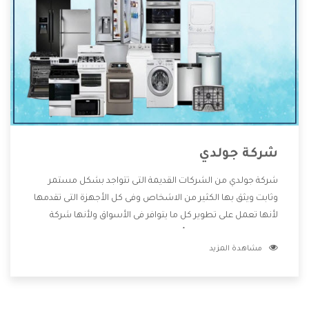
شركة جولدي
شركة جولدي من الشركات القديمة التى تتواجد بشكل مستمر
وثابت ويثق بها الكثير من الاشخاص وفى كل الأجهزة التى تقدمها
لأنها تعمل على تطوير كل ما يتوافر فى الأسواق ولأنها شركة
معروفة تهتم جدا بتوفير أفضل خدمات ما بعد البيع مع المنتجات
مشاهدة المزيد
وتقدم للعملاء أقوى العروض والخصومات التى تسهل على
المستهلك الاستمتاع بشراء جميع ما نقدمه لكم معنا هتجد كل
ما هو جديد وأفضل