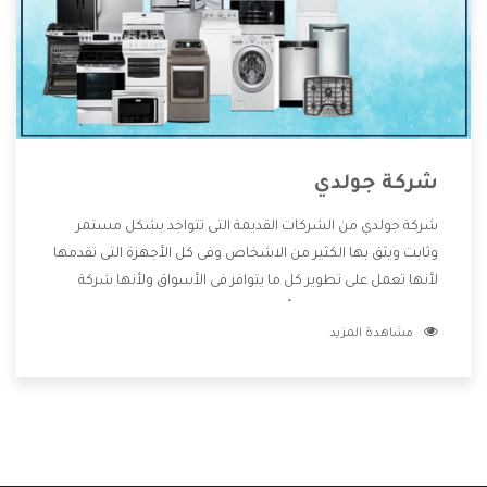
شركة جولدي
شركة جولدي من الشركات القديمة التى تتواجد بشكل مستمر
وثابت ويثق بها الكثير من الاشخاص وفى كل الأجهزة التى تقدمها
لأنها تعمل على تطوير كل ما يتوافر فى الأسواق ولأنها شركة
معروفة تهتم جدا بتوفير أفضل خدمات ما بعد البيع مع المنتجات
مشاهدة المزيد
وتقدم للعملاء أقوى العروض والخصومات التى تسهل على
المستهلك الاستمتاع بشراء جميع ما نقدمه لكم معنا هتجد كل
ما هو جديد وأفضل