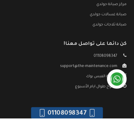
مركز صيانة جولدي
صيانة غسالات جولدي
صيانة ثلاجات جولدي
كن دائما على تواصل معنا!
01108098347
support@the-maintenance.com
صفحة الفيس بوك
مفتوح طوال ايام الأسبوع
01108098347
جميع الحقوق محفوظه ©
صيانة جولدي