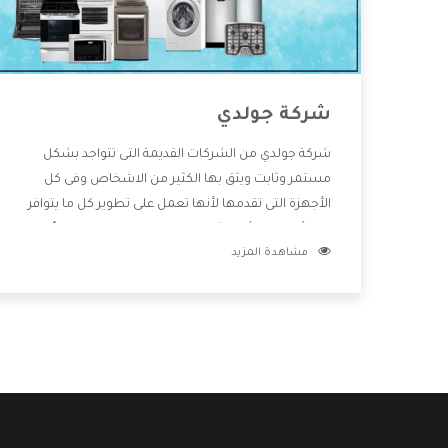
شركة جولدي
شركة جولدي من الشركات القديمة التى تتواجد بشكل
مستمر وثابت ويثق بها الكثير من الاشخاص وفى كل
الأجهزة التى تقدمها لأنها تعمل على تطوير كل ما يتوافر
فى الأسواق ولأنها شركة معروفة تهتم جدا بتوفير أفضل
مشاهدة المزيد
خدمات ما بعد البيع مع المنتجات وتقدم للعملاء أقوى
العروض والخصومات التى تسهل على المستهلك
الاستمتاع بشراء جميع ما نقدمه لكم معنا هتجد كل ما
هو جديد وأفضل