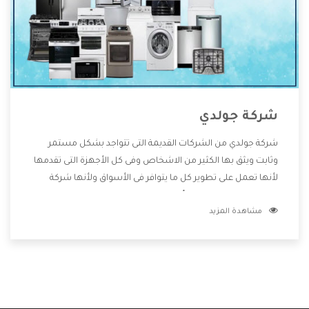
شركة جولدي
شركة جولدي من الشركات القديمة التى تتواجد بشكل مستمر
وثابت ويثق بها الكثير من الاشخاص وفى كل الأجهزة التى تقدمها
لأنها تعمل على تطوير كل ما يتوافر فى الأسواق ولأنها شركة
معروفة تهتم جدا بتوفير أفضل خدمات ما بعد البيع مع المنتجات
مشاهدة المزيد
وتقدم للعملاء أقوى العروض والخصومات التى تسهل على
المستهلك الاستمتاع بشراء جميع ما نقدمه لكم معنا هتجد كل
ما هو جديد وأفضل