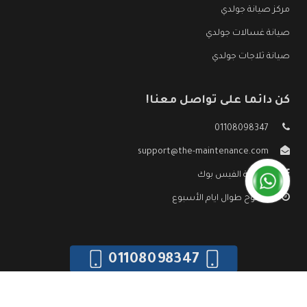
مركز صيانة جولدي
صيانة غسالات جولدي
صيانة ثلاجات جولدي
كن دائما على تواصل معنا!
01108098347
support@the-maintenance.com
صفحة الفيس بوك
مفتوح طوال ايام الأسبوع
01108098347
جميع الحقوق محفوظه ©
صيانة جولدي