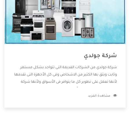
شركة جولدي
شركة جولدي من الشركات القديمة التى تتواجد بشكل مستمر
وثابت ويثق بها الكثير من الاشخاص وفى كل الأجهزة التى تقدمها
لأنها تعمل على تطوير كل ما يتوافر فى الأسواق ولأنها شركة
معروفة تهتم جدا بتوفير أفضل خدمات ما بعد البيع مع المنتجات
مشاهدة المزيد
وتقدم للعملاء أقوى العروض والخصومات التى تسهل على
المستهلك الاستمتاع بشراء جميع ما نقدمه لكم معنا هتجد كل
ما هو جديد وأفضل