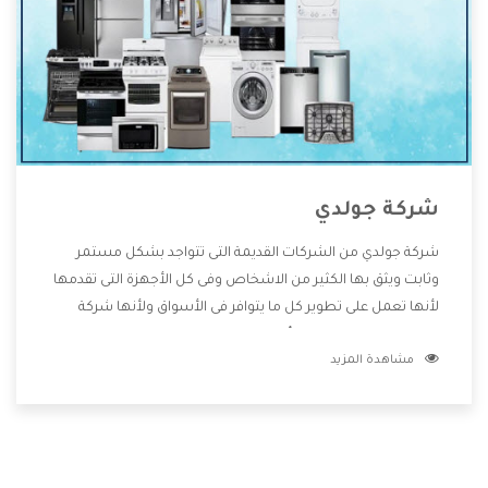
شركة جولدي
شركة جولدي من الشركات القديمة التى تتواجد بشكل مستمر
وثابت ويثق بها الكثير من الاشخاص وفى كل الأجهزة التى تقدمها
لأنها تعمل على تطوير كل ما يتوافر فى الأسواق ولأنها شركة
معروفة تهتم جدا بتوفير أفضل خدمات ما بعد البيع مع المنتجات
مشاهدة المزيد
وتقدم للعملاء أقوى العروض والخصومات التى تسهل على
المستهلك الاستمتاع بشراء جميع ما نقدمه لكم معنا هتجد كل
ما هو جديد وأفضل