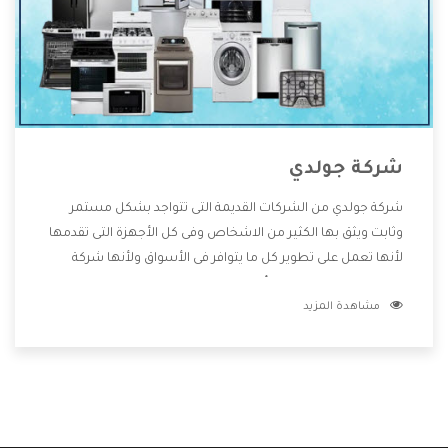
شركة جولدي
شركة جولدي من الشركات القديمة التى تتواجد بشكل مستمر
وثابت ويثق بها الكثير من الاشخاص وفى كل الأجهزة التى تقدمها
لأنها تعمل على تطوير كل ما يتوافر فى الأسواق ولأنها شركة
معروفة تهتم جدا بتوفير أفضل خدمات ما بعد البيع مع المنتجات
مشاهدة المزيد
وتقدم للعملاء أقوى العروض والخصومات التى تسهل على
المستهلك الاستمتاع بشراء جميع ما نقدمه لكم معنا هتجد كل
ما هو جديد وأفضل