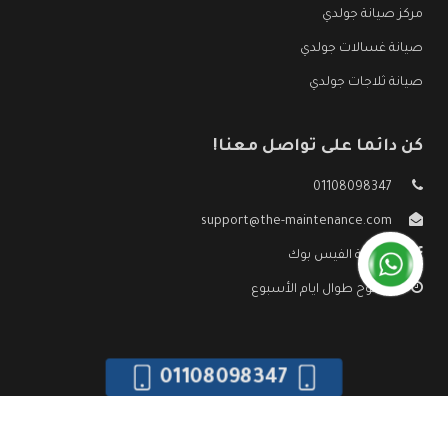
مركز صيانة جولدي
صيانة غسالات جولدي
صيانة ثلاجات جولدي
كن دائما على تواصل معنا!
01108098347
support@the-maintenance.com
صفحة الفيس بوك
مفتوح طوال ايام الأسبوع
01108098347
جميع الحقوق محفوظه ©
صيانة جولدي