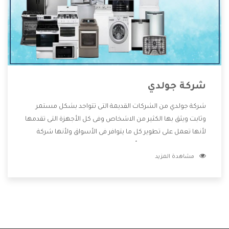
شركة جولدي
شركة جولدي من الشركات القديمة التى تتواجد بشكل مستمر
وثابت ويثق بها الكثير من الاشخاص وفى كل الأجهزة التى تقدمها
لأنها تعمل على تطوير كل ما يتوافر فى الأسواق ولأنها شركة
معروفة تهتم جدا بتوفير أفضل خدمات ما بعد البيع مع المنتجات
مشاهدة المزيد
وتقدم للعملاء أقوى العروض والخصومات التى تسهل على
المستهلك الاستمتاع بشراء جميع ما نقدمه لكم معنا هتجد كل
ما هو جديد وأفضل