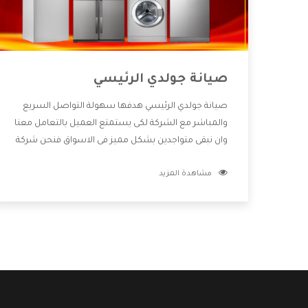
صيانة جولدي الرئيسي
صيانة جولدي الرئيسي هدفها سهولة التواصل السريع
والمباشر مع الشركة لكى يستمتع العميل بالتعامل معنا
وان نبقى متواجدين بشكل مميز فى الاسواق فنحن شركة
كبيرة نهتم بكل التفاصيل المهمة للعميل وان يستمتع
مشاهدة المزيد
بالخدمات التى تنفرد الشركة بها والتى تكون منها خدمة
الصيانة التى تكون من أهم الخدمات التى يرغب بها
العميل لأنها تحافظ على كفاءة المنتج كما أن شركة
جولدي تقدم لنا جميع الأجهزة التى نبحث عنها وأقوى
الأسعار التى تكون مناسبة لكثير من العملاء