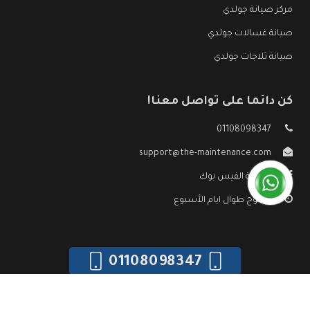
مركز صيانة جولدي
صيانة غسالات جولدي
صيانة ثلاجات جولدي
كن دائما على تواصل معنا!
01108098347
support@the-maintenance.com
صفحة الفيس بوك
مفتوح طوال ايام الأسبوع
01108098347
جميع الحقوق محفوظه ©
صيانة جولدي