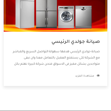
صيانة جولدي الرئيسي
صيانة جولدي الرئيسي هدفها سهولة التواصل السريع والمباشر
مع الشركة لكى يستمتع العميل بالتعامل معنا وان نبقى
متواجدين بشكل مميز فى الاسواق فنحن شركة كبيرة نهتم بكل
التفاصيل المهمة للعميل وان يستمتع بالخدمات التى تنفرد
مشاهدة المزيد
الشركة بها والتى تكون منها خدمة الصيانة التى تكون من أهم
الخدمات التى يرغب بها العميل لأنها تحافظ على كفاءة المنتج
كما أن شركة جولدي تقدم لنا جميع الأجهزة التى نبحث عنها وأقوى
الأسعار التى تكون مناسبة لكثير من العملاء