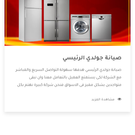
صيانة جولدي الرئيسي
صيانة جولدي الرئيسي هدفها سهولة التواصل السريع والمباشر
مع الشركة لكى يستمتع العميل بالتعامل معنا وان نبقى
متواجدين بشكل مميز فى الاسواق فنحن شركة كبيرة نهتم بكل
التفاصيل المهمة للعميل وان يستمتع بالخدمات التى تنفرد
مشاهدة المزيد
الشركة بها والتى تكون منها خدمة الصيانة التى تكون من أهم
الخدمات التى يرغب بها العميل لأنها تحافظ على كفاءة المنتج
كما أن شركة جولدي تقدم لنا جميع الأجهزة التى نبحث عنها وأقوى
الأسعار التى تكون مناسبة لكثير من العملاء