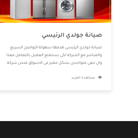
صيانة جولدي الرئيسي
صيانة جولدي الرئيسي هدفها سهولة التواصل السريع
والمباشر مع الشركة لكى يستمتع العميل بالتعامل معنا
وان نبقى متواجدين بشكل مميز فى الاسواق فنحن شركة
كبيرة نهتم بكل التفاصيل المهمة للعميل وان يستمتع
مشاهدة المزيد
بالخدمات التى تنفرد الشركة بها والتى تكون منها خدمة
الصيانة التى تكون من أهم الخدمات التى يرغب بها
العميل لأنها تحافظ على كفاءة المنتج كما أن شركة
جولدي تقدم لنا جميع الأجهزة التى نبحث عنها وأقوى
الأسعار التى تكون مناسبة لكثير من العملاء