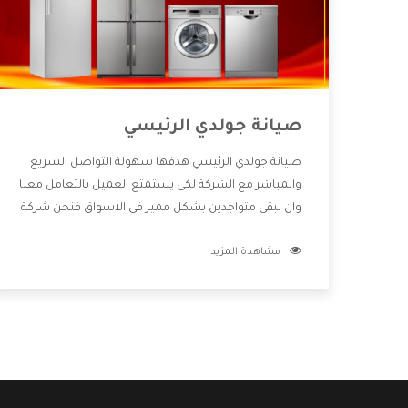
صيانة جولدي الرئيسي
صيانة جولدي الرئيسي هدفها سهولة التواصل السريع
والمباشر مع الشركة لكى يستمتع العميل بالتعامل معنا
وان نبقى متواجدين بشكل مميز فى الاسواق فنحن شركة
كبيرة نهتم بكل التفاصيل المهمة للعميل وان يستمتع
مشاهدة المزيد
بالخدمات التى تنفرد الشركة بها والتى تكون منها خدمة
الصيانة التى تكون من أهم الخدمات التى يرغب بها
العميل لأنها تحافظ على كفاءة المنتج كما أن شركة
جولدي تقدم لنا جميع الأجهزة التى نبحث عنها وأقوى
الأسعار التى تكون مناسبة لكثير من العملاء