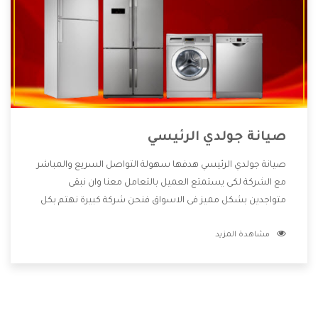
صيانة جولدي الرئيسي
صيانة جولدي الرئيسي هدفها سهولة التواصل السريع والمباشر
مع الشركة لكى يستمتع العميل بالتعامل معنا وان نبقى
متواجدين بشكل مميز فى الاسواق فنحن شركة كبيرة نهتم بكل
التفاصيل المهمة للعميل وان يستمتع بالخدمات التى تنفرد
مشاهدة المزيد
الشركة بها والتى تكون منها خدمة الصيانة التى تكون من أهم
الخدمات التى يرغب بها العميل لأنها تحافظ على كفاءة المنتج
كما أن شركة جولدي تقدم لنا جميع الأجهزة التى نبحث عنها وأقوى
الأسعار التى تكون مناسبة لكثير من العملاء