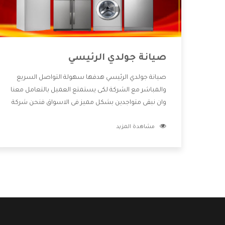
صيانة جولدي الرئيسي
صيانة جولدي الرئيسي هدفها سهولة التواصل السريع
والمباشر مع الشركة لكى يستمتع العميل بالتعامل معنا
وان نبقى متواجدين بشكل مميز فى الاسواق فنحن شركة
كبيرة نهتم بكل التفاصيل المهمة للعميل وان يستمتع
مشاهدة المزيد
بالخدمات التى تنفرد الشركة بها والتى تكون منها خدمة
الصيانة التى تكون من أهم الخدمات التى يرغب بها
العميل لأنها تحافظ على كفاءة المنتج كما أن شركة
جولدي تقدم لنا جميع الأجهزة التى نبحث عنها وأقوى
الأسعار التى تكون مناسبة لكثير من العملاء