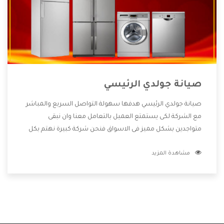
صيانة جولدي الرئيسي
صيانة جولدي الرئيسي هدفها سهولة التواصل السريع والمباشر
مع الشركة لكى يستمتع العميل بالتعامل معنا وان نبقى
متواجدين بشكل مميز فى الاسواق فنحن شركة كبيرة نهتم بكل
التفاصيل المهمة للعميل وان يستمتع بالخدمات التى تنفرد
مشاهدة المزيد
الشركة بها والتى تكون منها خدمة الصيانة التى تكون من أهم
الخدمات التى يرغب بها العميل لأنها تحافظ على كفاءة المنتج
كما أن شركة جولدي تقدم لنا جميع الأجهزة التى نبحث عنها وأقوى
الأسعار التى تكون مناسبة لكثير من العملاء