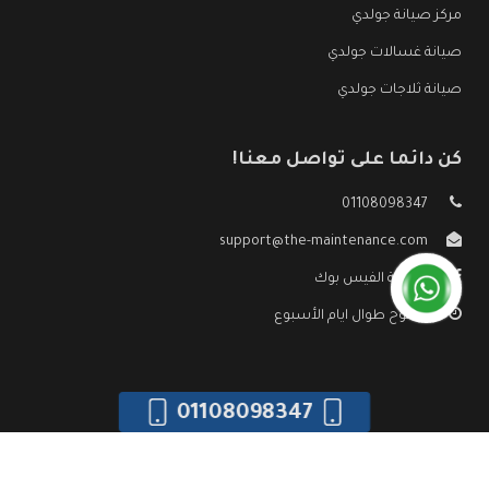
مركز صيانة جولدي
صيانة غسالات جولدي
صيانة ثلاجات جولدي
كن دائما على تواصل معنا!
01108098347
support@the-maintenance.com
صفحة الفيس بوك
مفتوح طوال ايام الأسبوع
01108098347
جميع الحقوق محفوظه ©
صيانة جولدي