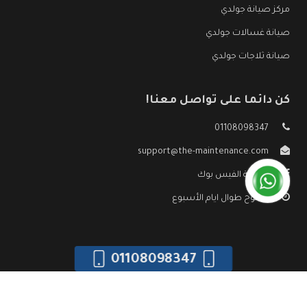
مركز صيانة جولدي
صيانة غسالات جولدي
صيانة ثلاجات جولدي
كن دائما على تواصل معنا!
01108098347
support@the-maintenance.com
صفحة الفيس بوك
مفتوح طوال ايام الأسبوع
01108098347
جميع الحقوق محفوظه ©
صيانة جولدي