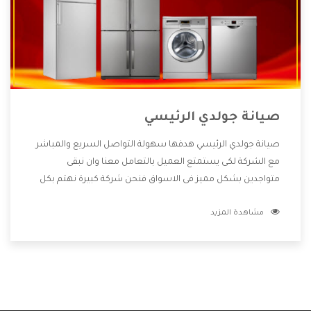
صيانة جولدي الرئيسي
صيانة جولدي الرئيسي هدفها سهولة التواصل السريع والمباشر
مع الشركة لكى يستمتع العميل بالتعامل معنا وان نبقى
متواجدين بشكل مميز فى الاسواق فنحن شركة كبيرة نهتم بكل
التفاصيل المهمة للعميل وان يستمتع بالخدمات التى تنفرد
مشاهدة المزيد
الشركة بها والتى تكون منها خدمة الصيانة التى تكون من أهم
الخدمات التى يرغب بها العميل لأنها تحافظ على كفاءة المنتج
كما أن شركة جولدي تقدم لنا جميع الأجهزة التى نبحث عنها وأقوى
الأسعار التى تكون مناسبة لكثير من العملاء