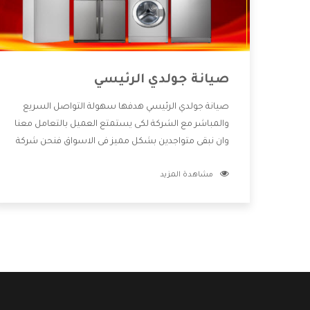
صيانة جولدي الرئيسي
صيانة جولدي الرئيسي هدفها سهولة التواصل السريع
والمباشر مع الشركة لكى يستمتع العميل بالتعامل معنا
وان نبقى متواجدين بشكل مميز فى الاسواق فنحن شركة
كبيرة نهتم بكل التفاصيل المهمة للعميل وان يستمتع
مشاهدة المزيد
بالخدمات التى تنفرد الشركة بها والتى تكون منها خدمة
الصيانة التى تكون من أهم الخدمات التى يرغب بها
العميل لأنها تحافظ على كفاءة المنتج كما أن شركة
جولدي تقدم لنا جميع الأجهزة التى نبحث عنها وأقوى
الأسعار التى تكون مناسبة لكثير من العملاء